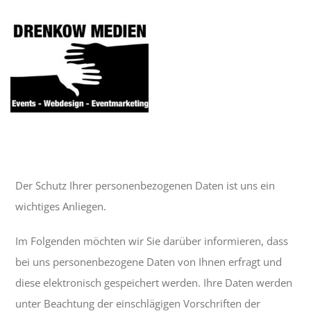
Zum
Inhalt
springen
Tog
Navi
Startseite
Mittelaltermärkte
Der Schutz Ihrer personenbezogenen Daten ist uns ein
wichtiges Anliegen.
Webdesign
Im Folgenden möchten wir Sie darüber informieren, dass
bei uns personenbezogene Daten von Ihnen erfragt und
DJ Gerdi
diese elektronisch gespeichert werden. Ihre Daten werden
unter Beachtung der einschlägigen Vorschriften der