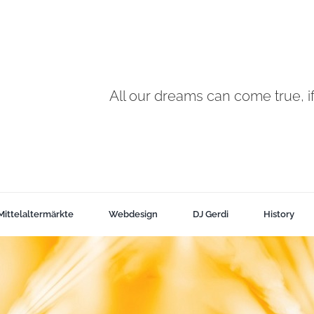
All our dreams can come true, 
Mittelaltermärkte
Webdesign
DJ Gerdi
History