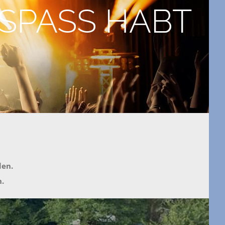
 SPASS HABT
den.
.